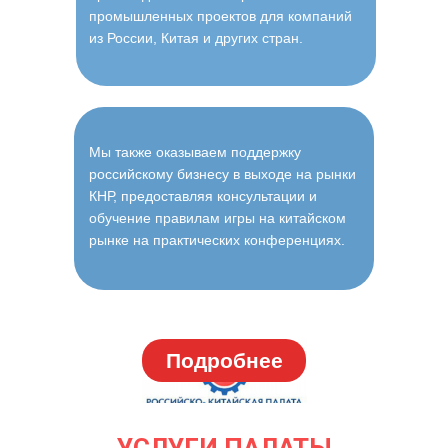
промышленных проектов для компаний
из России, Китая и других стран.
Мы также оказываем поддержку
российскому бизнесу в выходе на рынки
КНР, предоставляя консультации и
обучение правилам игры на китайском
рынке на практических конференциях.
Подробнее