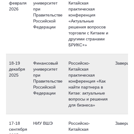
февраля
университет
Китайская
2026
при
практическая
Правительстве
конференция
Российской
«Актуальные
Федерации
решения вопросов
торговли с Китаем и
другими странами
БРИКС+»
18-19
Финансовый
Российско-
Завершен
декабря
университет
Китайская
2025
при
практическая
Правительстве
конференция «Как
Российской
найти партнера в
Федерации
Китае: актуальные
вопросы и решения
для бизнеса»
17-18
НИУ ВШЭ
Российско-
Завершен
сентября
Китайская